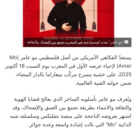
"مو عامر" يقدم كوميديا حية في المغرب تجمع بين الضحك والثقافة
يستعدّ الفكاهي الأمريكي من أصل فلسطيني مو عامر (Mo
Amer) لإحياء عرضه الأول في المغرب يوم السبت 18 أكتوبر
2025، على خشبة مسرح مركّب ميغاراما بالدار البيضاء،
ضمن جولته الفنية العالمية.
ويُعرف مو عامر بأسلوبه الساخر الذي يعالج قضايا الهوية
والثقافة والانتماء بطريقة تجمع بين العمق والإضحاك، وقد
اشتهر بعروضه الناجحة على منصة نتفليكس وسلسلته شبه
الذاتية “Mo” التي نالت إشادة واسعة وعدة جوائز.