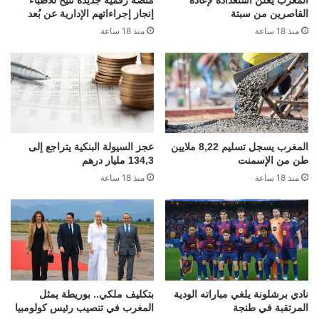
القاصرين من سبتة
إنجاز إجراءاتهم الإدارية عن بُعد
منذ 18 ساعة
منذ 18 ساعة
المغرب يسجل تسليم 8,22 ملايين
عجز السيولة البنكية يتراجع إلى
طن من الإسمنت
134,3 مليار درهم
منذ 18 ساعة
منذ 18 ساعة
نادي برشلونة يلغي مباراته الودية
بتكليف ملكي.. بوريطة يمثل
المرتقبة في طنجة
المغرب في تنصيب رئيس كولومبيا