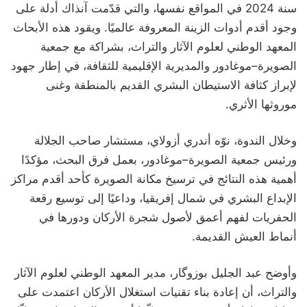
سنة 2024 في المواقع نفسها، والتي قدّمت آنذاك أدلة على
وجود أقدم أدوات الزينة المعروفة عالميًا. ويقود هذه الأبحاث
المعهد الوطني لعلوم الآثار والتراث، بشراكة مع جمعية
الصويرة–موغادور والمديرية الإقليمية للثقافة، في إطار جهود
لإبراز كثافة الاستيطان البشري القديم بالمنطقة وغنى
موروثها الأثري.
وخلال الندوة، نوّه أندري أزولاي، مستشار صاحب الجلالة
ورئيس جمعية الصويرة–موغادور، بعمل فرق البحث، مؤكدًا
أهمية هذه النتائج في ترسيخ مكانة الصويرة كأحد أقدم مراكز
الإبداع البشري في شمال إفريقيا، وداعيًا إلى توسيع رقعة
الحفريات لفهم أعمق لأصول شجرة الأركان ودورها في
أنماط العيش القديمة.
وأوضح عبد الجليل بوزوگار، مدير المعهد الوطني لعلوم الآثار
والتراث، أن إعادة بناء تقنيات استغلال الأركان اعتمدت على