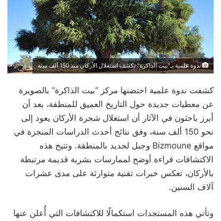
ندوة علمية بـ"بيت الذاكرة" تكشف استغلال الأركان منذ 150 ألف سنة
كشفت ندوة علمية احتضنها مركز “بيت الذاكرة” بالصويرة
عن معطيات جديدة حول التاريخ العميق للمنطقة، بعد أن
أبرز باحثون في الآثار أن استغلال شجرة الأركان يعود إلى
نحو 150 ألف سنة، وفق نتائج أحدث الدراسات المنجزة في
مواقع Bizmoune وجبل لحديد بالمنطقة. وتتيح هذه
الاكتشافات قراءة أوضح لممارسات بشرية قديمة مرتبطة
بالأركان، تعكس خبرات تقنية متوارثة على مدى عشرات
آلاف السنين.
وتأتي هذه المستجدات استكمالًا للاكتشافات التي أُعلن عنها