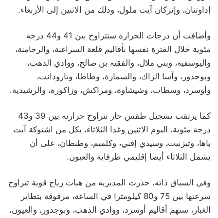
إداوتنان، وإنزكان آيت ملول، وذلك من الاثنين إلى الأربعاء.
وأضافت أن درجات الحرارة ستتراوح بين 41 و44 درجة
مئوية خلال الفترة نفسها بأقاليم قلعة السراغنة، والرحامنة،
واليوسفية، وبني ملال، والفقيه بن صالح، ووادي الذهب،
وبوجدور، وآسا الزاك، والسمارة، وطاطا، وتارودانت،
وأوسرد، وسطات، وشيشاوة، ومراكش، وزاكورة، والرشيدية.
كما يرتقب تسجيل طقس حار تتراوح حرارته بين 39 و43
درجة مئوية، اليوم الاثنين وغدا الثلاثاء، بكل من اشتوكة آيت
باها، وتيزنيت، وسيدي إفني، وكلميم، وطنطان، على أن
يشمل الثلاثاء أيضا إقليمي طرفاية والعيون.
وفي السياق ذاته، حذرت المديرية من هبات رياح قوية تتراوح
سرعتها بين 75 و80 كيلومترا في الساعة، مرفوقة بتطاير
الغبار، ستهم أقاليم أوسرد، ووادي الذهب، وبوجدور، والعيون،