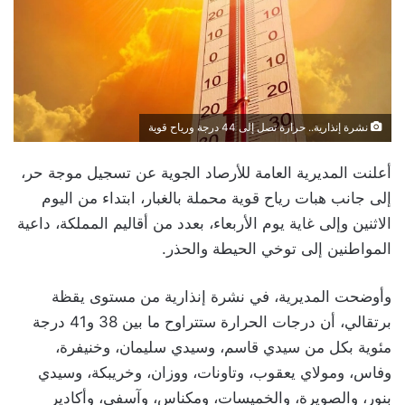
نشرة إنذارية.. حرارة تصل إلى 44 درجة ورياح قوية
أعلنت المديرية العامة للأرصاد الجوية عن تسجيل موجة حر،
إلى جانب هبات رياح قوية محملة بالغبار، ابتداء من اليوم
الاثنين وإلى غاية يوم الأربعاء، بعدد من أقاليم المملكة، داعية
المواطنين إلى توخي الحيطة والحذر.
وأوضحت المديرية، في نشرة إنذارية من مستوى يقظة
برتقالي، أن درجات الحرارة ستتراوح ما بين 38 و41 درجة
مئوية بكل من سيدي قاسم، وسيدي سليمان، وخنيفرة،
وفاس، ومولاي يعقوب، وتاونات، ووزان، وخريبكة، وسيدي
بنور، والصويرة، والخميسات، ومكناس، وآسفي، وأكادير