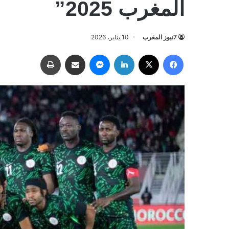
المغرب 2025”
7نيوز المغرب
10 يناير، 2026
فيسبوك
‫X
لينكدإن
ماسنجر
مشاركة عبر البريد
طباعة