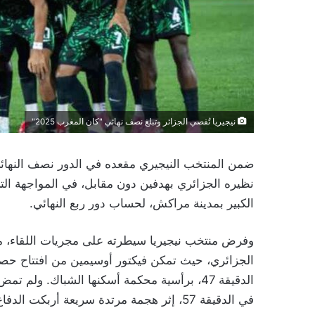
نيجيريا تُقصي الجزائر وتبلغ نصف نهائي "كان المغرب 2025"
الكبير بمدينة مراكش، لحساب دور ربع النهائي.
وفرض منتخب نيجيريا سيطرته على مجريات اللقاء، م
الجزائري، حيث تمكن فيكتور أوسيمين من افتتاح حصة 
الدقيقة 47، برأسية محكمة أسكنها الشباك. ول
في الدقيقة 57، إثر هجمة مرتدة سريعة أربكت الدفاع الجزائري.