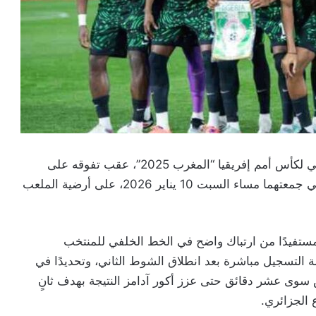
ضمن المنتخب النيجيري مقعده في الدور نصف النهائي لكأس أمم إفريقيا “المغرب 2025”، عقب تفوقه على
نظيره الجزائري بهدفين دون مقابل، في المواجهة التي جمعتهما مساء السبت 10 يناير 2026، على أرضية الملعب
ستفيدًا من ارتباك واضح في الخط الخلفي للمنتخب
التسجيل مباشرة بعد انطلاق الشوط الثاني، وتحديدًا في
م تمض سوى عشر دقائق حتى عزز أكور آدامز النتيجة بهدف ثانٍ