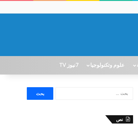
علوم وتكنولوجيا
7نيوز TV
ا
ل
ب
ح
ث
نص
ع
ن
: