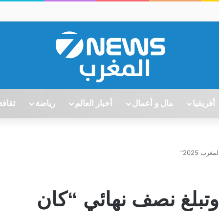
أفريقيا
مال و أعمال
أخبار العالم
رياضة
ثقافة
رب 2025”
 وتبلغ نصف نهائي “كان