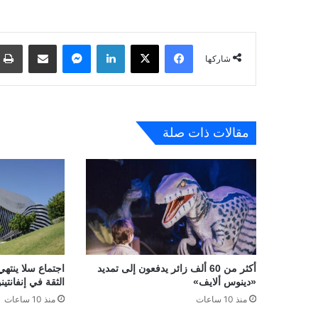
فيسبوك
‫X
لينكدإن
ماسنجر
مشاركة عبر البريد
شاركها
مقالات ذات صلة
أكثر من 60 ألف زائر يدفعون إلى تمديد
اجتماع سلا ينتهي
«دينوس ألايف»
الثقة في إنفانتينو
منذ 10 ساعات
منذ 10 ساعات