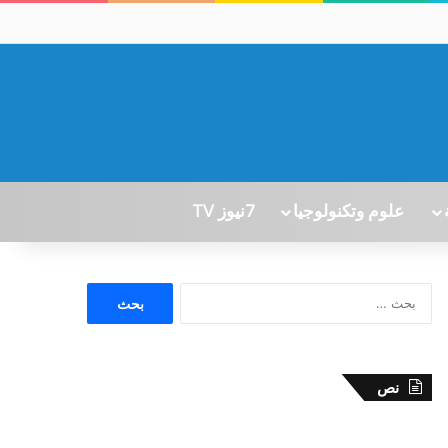
علوم وتكنولوجيا
7نيوز TV
ا
ل
ب
ح
ث
نص
ع
ن
: