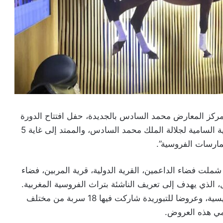
 بمركز المعارض محمد السادس بالجديدة، حفل افتتاح الدورة
السادسة عشرة لمعرض الفرس، المنظم تحت الرعاية السامية لجلالة الملك محمد السادس، والممتد إلى غاية 5
مارسات الفروسية”.
لت فضاء الداعمين، القرية الدولية، قرية المربين، فضاء
الذي يهدف إلى تعريف الناشئة بتراث الفروسية المغربية.
كما تابع سموه عروضا فنية في الفروسية بالحلبة الرئيسية، وعروضا للتبوريدة شاركت فيها 18 سربة من مختلف
مي هذه العروض.