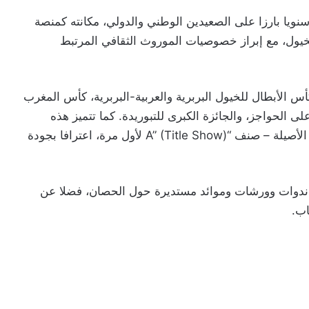
ا بارزا على الصعيدين الوطني والدولي، مكانته كمنصة
الخيول، مع إبراز خصوصيات الموروث الثقافي المرتبط
 الأبطال للخيول البربرية والعربية-البربرية، كأس المغرب
لى الحواجز، والجائزة الكبرى للتبوريدة. كما تتميز هذه
النسخة بتنظيم المباراة الدولية لجمال الخيول العربية الأصيلة – صنف “A” (Title Show) لأول مرة، اعترافا بجودة
دوات وورشات وموائد مستديرة حول الحصان، فضلا عن
اب.