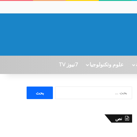
علوم وتكنولوجيا
7نيوز TV
ا
ل
ب
ح
ث
نص
ع
ن
: