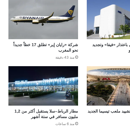
 باعتذار «فيفا» وتجديد
شركة «رايان إير» تطلق 17 خطاً جديداً
نحو المغرب
منذ 43 دقيقة
«TGCC» بتشييد ملعب تيسيما الجديد
مطار الرباط–سلا يستقبل أكثر من 1,2
مليون مسافر في ستة أشهر
منذ 6 ساعات