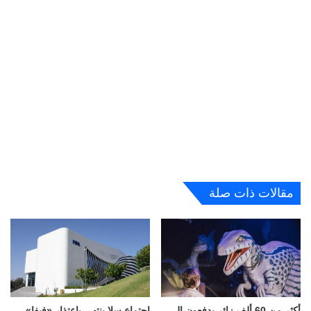
مقالات ذات صلة
أكثر من 60 ألف زائر يدفعون إلى
اجتماع سلا ينتهي باعتذار «فيفا»