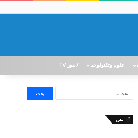
علوم وتكنولوجيا
7نيوز TV
ا
ل
ب
ح
ث
نص
ع
ن
: