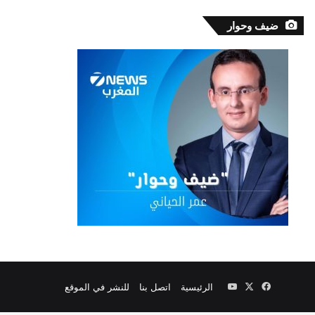
ضيف وحوار
‫X
فيسبوك
‫YouTube
الرئيسية
اتصل بنا
للنشر في الموقع