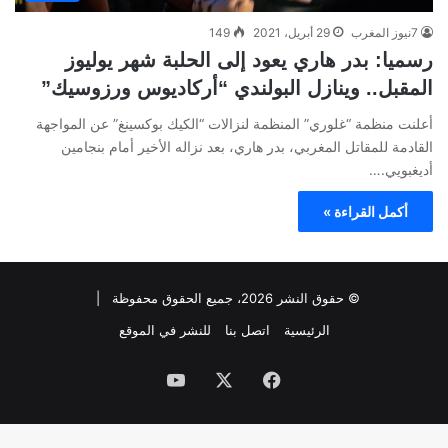
7نيوز المغرب
29 أبريل، 2021
149
رسميا: بدر هاري يعود إلى الحلبة شهر يوليوز
المقبل.. وينازل البولندي “أركاديوس ورزوسيك”
أعلنت منظمة “غلوري” المنظمة لنزالات “الكيك بوكسينغ” عن المواجهة
القادمة للمقاتل المغربي، بدر هاري، بعد نزاله الأخير أمام بنجامين
أديغبويي.…
أكمل القراءة »
© حقوق النشر 2026، جميع الحقوق محفوظة |
الرئيسية
اتصل بنا
للنشر في الموقع
فيسبوك
‫X
‫YouTube