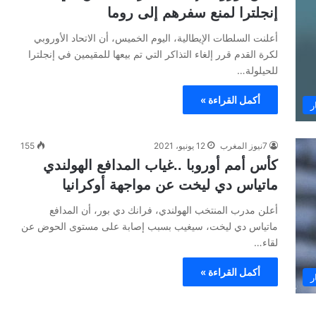
إنجلترا لمنع سفرهم إلى روما
أعلنت السلطات الإيطالية، اليوم الخميس، أن الاتحاد الأوروبي
لكرة القدم قرر إلغاء التذاكر التي تم بيعها للمقيمين في إنجلترا
للحيلولة…
أكمل القراءة »
ر
7نيوز المغرب
12 يونيو، 2021
155
كأس أمم أوروبا ..غياب المدافع الهولندي
ماتياس دي ليخت عن مواجهة أوكرانيا
أعلن مدرب المنتخب الهولندي، فرانك دي بور، أن المدافع
ماتياس دي ليخت، سيغيب بسبب إصابة على مستوى الحوض عن
لقاء…
أكمل القراءة »
ر