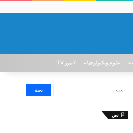
علوم وتكنولوجيا
7نيوز TV
ا
ل
ب
ح
ث
نص
ع
ن
: