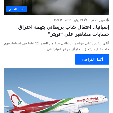
أخبار العالم
7نيوز المغرب
21 يوليو، 2021
159
إسبانيا.. اعتقال شاب بريطاني بتهمة اختراق
حسابات مشاهير على “تويتر”
ألقي القبض على مواطن بريطاني يبلغ من العمر 22 عاما في إسبانيا، بتهم
متعددة فيما يتعلق باختراق موقع “تويتر” في…
أكمل القراءة »