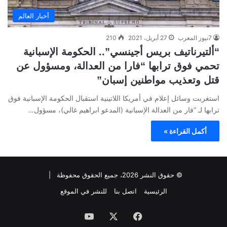
أخبار العالم
7نيوز المغرب
27 أبريل، 2021
210
“ألتيرناتيف بريس أجينسي”.. الحكومة الإسبانية
تحمي فوق ترابها “فارا من العدالة، ومسؤول عن
قتل وتعذيب مواطنين إسبان”
استغربت وسائل إعلام في أمريكا اللاتينية استقبال الحكومة الإسبانية فوق
ترابها لـ “فار من العدالة الإسبانية (المدعو ابراهيم غالي)، مسؤول…
أكمل القراءة »
© حقوق النشر 2026، جميع الحقوق محفوظة |
الرئيسية
اتصل بنا
للنشر في الموقع
فيسبوك
‫X
‫YouTube