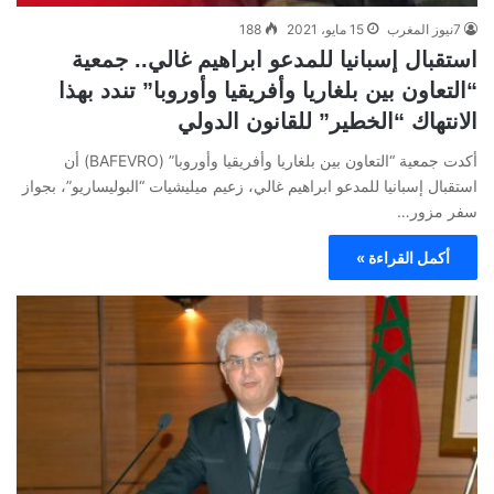
7نيوز المغرب
15 مايو، 2021
188
استقبال إسبانيا للمدعو ابراهيم غالي.. جمعية
“التعاون بين بلغاريا وأفريقيا وأوروبا” تندد بهذا
الانتهاك “الخطير” للقانون الدولي
أكدت جمعية “التعاون بين بلغاريا وأفريقيا وأوروبا” (BAFEVRO) أن
استقبال إسبانيا للمدعو ابراهيم غالي، زعيم ميليشيات “البوليساريو”، بجواز
سفر مزور…
أكمل القراءة »