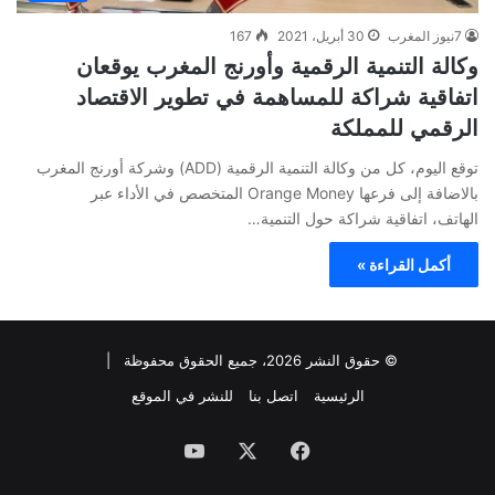
7نيوز المغرب
30 أبريل، 2021
167
وكالة التنمية الرقمية وأورنج المغرب يوقعان
اتفاقية شراكة للمساهمة في تطوير الاقتصاد
الرقمي للمملكة
توقع اليوم، كل من وكالة التنمية الرقمية (ADD) وشركة أورنج المغرب
بالاضافة إلى فرعها Orange Money المتخصص في الأداء عبر
الهاتف، اتفاقية شراكة حول التنمية…
أكمل القراءة »
© حقوق النشر 2026، جميع الحقوق محفوظة |
الرئيسية
اتصل بنا
للنشر في الموقع
فيسبوك
‫X
‫YouTube