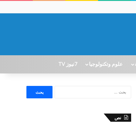
علوم وتكنولوجيا
7نيوز TV
ا
ل
ب
ح
ث
نص
ع
ن
: