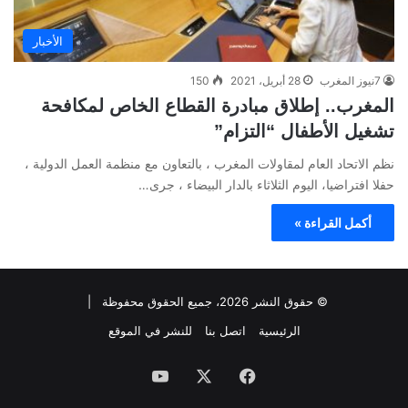
الأخبار
7نيوز المغرب
28 أبريل، 2021
150
المغرب.. إطلاق مبادرة القطاع الخاص لمكافحة
تشغيل الأطفال “التزام”
نظم الاتحاد العام لمقاولات المغرب ، بالتعاون مع منظمة العمل الدولية ،
حفلا افتراضيا، اليوم الثلاثاء بالدار البيضاء ، جرى…
أكمل القراءة »
© حقوق النشر 2026، جميع الحقوق محفوظة |
الرئيسية
اتصل بنا
للنشر في الموقع
فيسبوك
‫X
‫YouTube