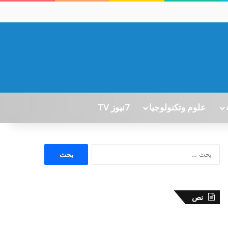
علوم وتكنولوجيا
7نيوز TV
ا
ل
ب
ح
ث
نص
ع
ن
: