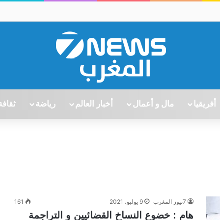
أفريقيا
مال و أعمال
أخبار العالم
رياضة
ثقافة
7نيوز المغرب
9 يوليو، 2021
161
هام : خضوع النساخ القضائيين و التراجمة