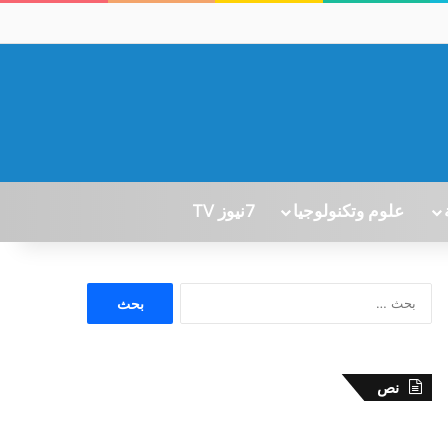
علوم وتكنولوجيا
7نيوز TV
ا
ل
ب
ح
ث
نص
ع
ن
: