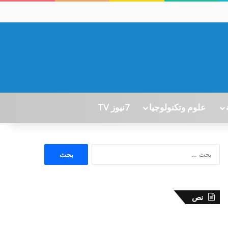
علوم وتكنولوجيا
7نيوز TV
ا
ل
ب
ح
ث
نص
ع
ن
: