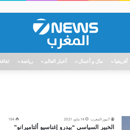
أفريقيا
مال و أعمال
أخبار العالم
رياضة
ثقافة
7نيوز المغرب
14 مايو، 2021
194
الخبير السياسي “بيدرو إغناسيو ألتاميرانو”