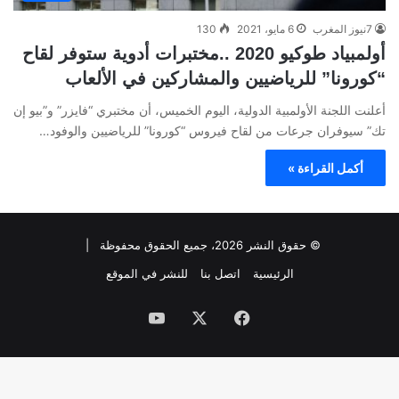
7نيوز المغرب
6 مايو، 2021
130
أولمبياد طوكيو 2020 ..مختبرات أدوية ستوفر لقاح
“كورونا” للرياضيين والمشاركين في الألعاب
أعلنت اللجنة الأولمبية الدولية، اليوم الخميس، أن مختبري “فايزر” و”بيو إن
تك” سيوفران جرعات من لقاح فيروس “كورونا” للرياضيين والوفود…
أكمل القراءة »
© حقوق النشر 2026، جميع الحقوق محفوظة |
الرئيسية
اتصل بنا
للنشر في الموقع
فيسبوك
‫X
‫YouTube