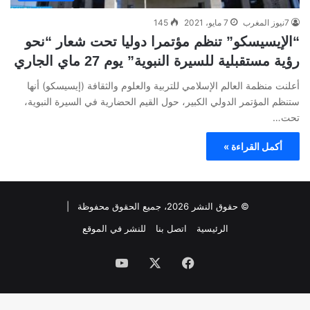
7نيوز المغرب
7 مايو، 2021
145
“الإيسيسكو” تنظم مؤتمرا دوليا تحت شعار “نحو
رؤية مستقبلية للسيرة النبوية” يوم 27 ماي الجاري
أعلنت منظمة العالم الإسلامي للتربية والعلوم والثقافة (إيسيسكو) أنها
ستنظم المؤتمر الدولي الكبير، حول القيم الحضارية في السيرة النبوية،
تحت…
أكمل القراءة »
© حقوق النشر 2026، جميع الحقوق محفوظة |
الرئيسية
اتصل بنا
للنشر في الموقع
فيسبوك
‫X
‫YouTube