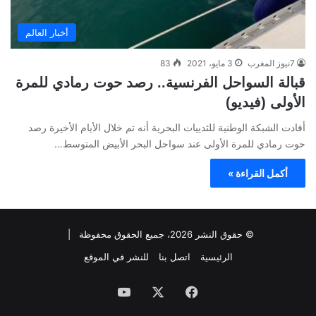
أخبار العالم
7نيوز المغرب
3 مايو، 2021
83
قبالة السواحل الفرنسية.. رصد حوت رمادي للمرة
الأولى (فيديو)
أفادت الشبكة الوطنية للثدييات البحرية أنه تم خلال الأيام الأخيرة رصد
حوت رمادي للمرة الأولى عند سواحل البحر الأبيض المتوسط…
أكمل القراءة »
© حقوق النشر 2026، جميع الحقوق محفوظة |
الرئيسية
اتصل بنا
للنشر في الموقع
فيسبوك
‫X
‫YouTube