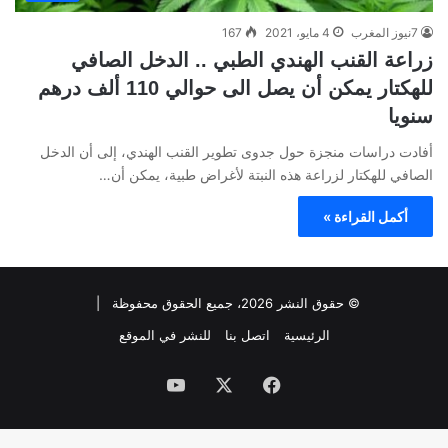
7نيوز المغرب
4 مايو، 2021
167
زراعة القنب الهندي الطبي .. الدخل الصافي
للهكتار يمكن أن يصل الى حوالي 110 ألف درهم
سنويا
أفادت دراسات منجزة حول جدوى تطوير القنب الهندي، إلى أن الدخل
الصافي للهكتار لزراعة هذه النبتة لأغراض طبية، يمكن أن…
أكمل القراءة »
© حقوق النشر 2026، جميع الحقوق محفوظة |
الرئيسية
اتصل بنا
للنشر في الموقع
فيسبوك
‫X
‫YouTube