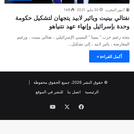
7نيوز المغرب
30 مايو، 2021
148
نفتالي بينيت ويائير لابيد يتجهان لتشكيل حكومة
وحدة بإسرائيل وإنهاء عهد نتنياهو
يتجه زعيم حزب ” يمينا ” اليميني الإسرائيلي ، نفتالي بينيت ، وزعيم
المعارضة ، يائير لابيد ، إلى تشكيل…
أكمل القراءة »
© حقوق النشر 2026، جميع الحقوق محفوظة |
الرئيسية
اتصل بنا
للنشر في الموقع
فيسبوك
‫X
‫YouTube