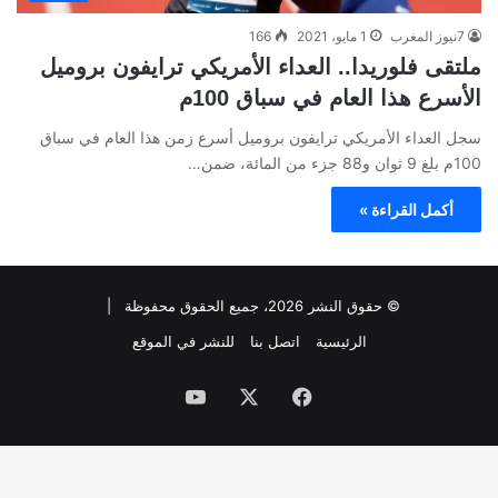
7نيوز المغرب
1 مايو، 2021
166
ملتقى فلوريدا.. العداء الأمريكي ترايفون بروميل
الأسرع هذا العام في سباق 100م
سجل العداء الأمريكي ترايفون بروميل أسرع زمن هذا العام في سباق
100م بلغ 9 ثوان و88 جزء من المائة، ضمن…
أكمل القراءة »
© حقوق النشر 2026، جميع الحقوق محفوظة |
الرئيسية
اتصل بنا
للنشر في الموقع
فيسبوك
‫X
‫YouTube