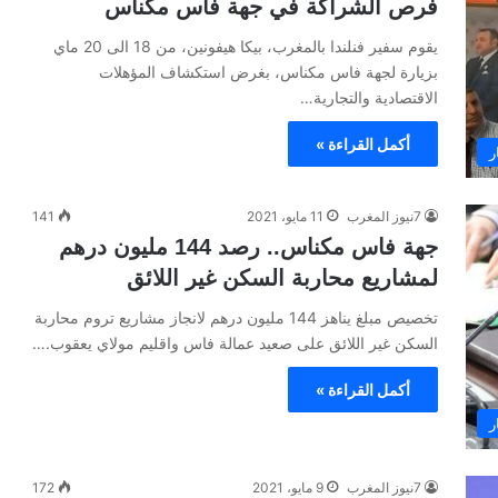
فرص الشراكة في جهة فاس مكناس
يقوم سفير فنلندا بالمغرب، بيكا هيفونين، من 18 الى 20 ماي
بزيارة لجهة فاس مكناس، بغرض استكشاف المؤهلات
الاقتصادية والتجارية…
أكمل القراءة »
ر
7نيوز المغرب
11 مايو، 2021
141
جهة فاس مكناس.. رصد 144 مليون درهم
لمشاريع محاربة السكن غير اللائق
تخصيص مبلغ يناهز 144 مليون درهم لانجاز مشاريع تروم محاربة
السكن غير اللائق على صعيد عمالة فاس واقليم مولاي يعقوب.…
أكمل القراءة »
ر
7نيوز المغرب
9 مايو، 2021
172