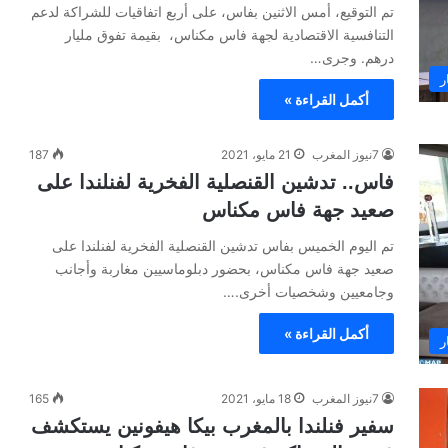
تم التوقيع، أمس الاثنين بفاس، على أربع اتفاقيات للشراكة لدعم
التنافسية الاقتصادية لجهة فاس مكناس، بقيمة تفوق مليار
درهم. وجرى…
ر
أكمل القراءة »
7نيوز المغرب
21 مايو، 2021
187
فاس.. تدشين القنصلية الفخرية لفنلندا على
صعيد جهة فاس مكناس
تم اليوم الخميس بفاس تدشين القنصلية الفخرية لفنلندا على
صعيد جهة فاس مكناس، بحضور دبلوماسيين مغاربة وأجانب
وجامعيين وشخصيات أخرى.…
أكمل القراءة »
ر
7نيوز المغرب
18 مايو، 2021
165
سفير فنلندا بالمغرب بيكا هيفونين يستكشف