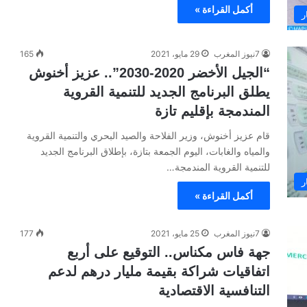
أكمل القراءة »
ر
7نيوز المغرب
29 مايو، 2021
165
“الجيل الأخضر 2020-2030”.. عزيز أخنوش
يطلق البرنامج الجديد للتنمية القروية
المندمجة بإقليم تازة
قام عزيز أخنوش، وزير الفلاحة والصيد البحري والتنمية القروية
والمياه والغابات، اليوم الجمعة بتازة، بإطلاق البرنامج الجديد
للتنمية القروية المندمجة…
ر
أكمل القراءة »
7نيوز المغرب
25 مايو، 2021
177
جهة فاس مكناس.. التوقيع على أربع
اتفاقيات شراكة بقيمة مليار درهم لدعم
التنافسية الاقتصادية