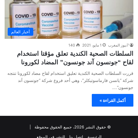
أخبار العالم
7نيوز المغرب
1 مايو، 2021
140
السلطات الصحية الكندية تعلق مؤقتا استخدام
لقاح “جونسون آند جونسون” المضاد لكورونا
قررت السلطات الصحية الكندية تعليق استخدام لقاح مضاد لكورونا تنتجه
شركة “يانسن فارماسوتيكلز”، وهي أحد فروع شركة “جونسون آند
جونسون”.…
أكمل القراءة »
© حقوق النشر 2026، جميع الحقوق محفوظة |
الرئيسية
اتصل بنا
للنشر في الموقع