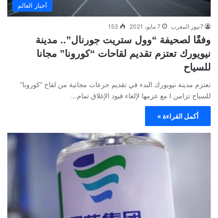
أخبار العالم
7نيوز المغرب
7 مايو، 2021
153
وفقًا لصحيفة “وول ستريت جورنال”.. مدينة
نيويورك تعتزم تقديم لقاحات “كورونا” مجانا
للسياح
تعتزم مدينة نيويورك البدء في تقديم جرعات مجانية من لقاح “كورونا”
للسياح تزامن ا مع عزمها لإلغاء قيود الإغلاق تمام…
أكمل القراءة »