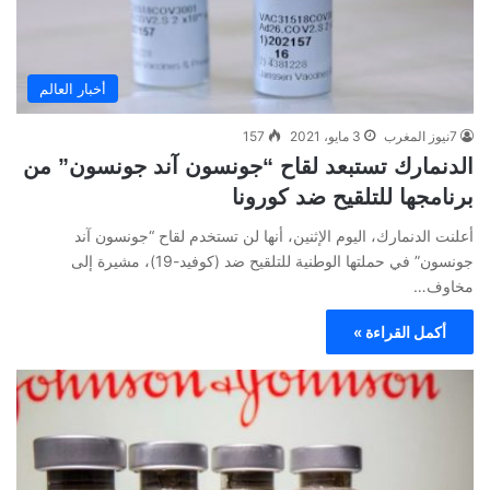
أخبار العالم
7نيوز المغرب
3 مايو، 2021
157
الدنمارك تستبعد لقاح “جونسون آند جونسون” من
برنامجها للتلقيح ضد كورونا
أعلنت الدنمارك، اليوم الإثنين، أنها لن تستخدم لقاح “جونسون آند
جونسون” في حملتها الوطنية للتلقيح ضد (كوفيد-19)، مشيرة إلى
مخاوف…
أكمل القراءة »