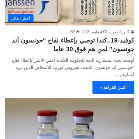
أخبار العالم
7نيوز المغرب
4 مايو، 2021
152
كوفيد-19..كندا توصي بإعطاء لقاح “جونسون آند
جونسون” لمن هم فوق 30 عاما
أوصت لجنة استشارية تابعة للحكومة الكندية أمس الاثنين بإعطاء لقاح
“جونسون آند جونسون” المضاد لفيروس كورونا للأشخاص الذين تزيد
أعمارهم…
أكمل القراءة »