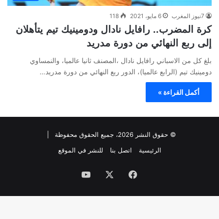
7نيوز المغرب
6 مايو، 2021
118
كرة المضرب.. رافايل نادال ودومينيك تيم يتأهلان
إلى ربع النهائي من دورة مدريد
بلغ كل من الاسباني رافايل نادال ،المصنف ثانيا عالميا، والنمساوي
دومينيك تيم (الرابع عالميا)، الدور ربع النهائي من دورة مدريد…
أكمل القراءة »
© حقوق النشر 2026، جميع الحقوق محفوظة |
الرئيسية
اتصل بنا
للنشر في الموقع
فيسبوك
‫X
‫YouTube