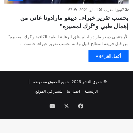
7نيوز المغرب
1 مايو، 2021
67
بحسب تقرير خبراء.. دييغو مارادونا عانى من
إهمال طبي و”تُرك لمصيره”
الأرجنتيني دييغو مارادونا، لم يتلق الرعاية الطبية الكافية و”تُرك لمصيره”
من قبل فريقه المعالج قبيل وفاته بحسب تقرير خبراء. خلصت…
أكمل القراءة »
© حقوق النشر 2026، جميع الحقوق محفوظة |
الرئيسية
اتصل بنا
للنشر في الموقع
فيسبوك
‫X
‫YouTube