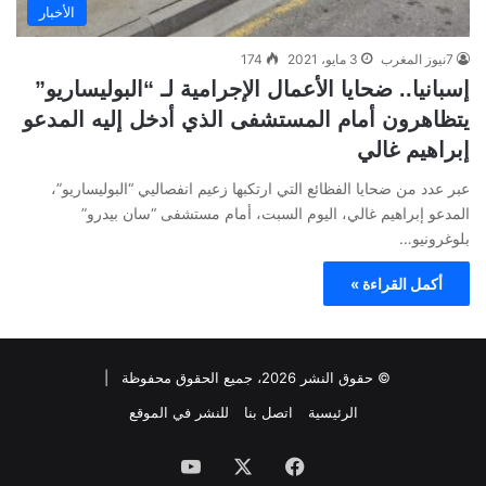
الأخبار
7نيوز المغرب
3 مايو، 2021
174
إسبانيا.. ضحايا الأعمال الإجرامية لـ “البوليساريو”
يتظاهرون أمام المستشفى الذي أدخل إليه المدعو
إبراهيم غالي
عبر عدد من ضحايا الفظائع التي ارتكبها زعيم انفصاليي “البوليساريو”،
المدعو إبراهيم غالي، اليوم السبت، أمام مستشفى “سان بيدرو”
بلوغرونيو…
أكمل القراءة »
© حقوق النشر 2026، جميع الحقوق محفوظة |
الرئيسية
اتصل بنا
للنشر في الموقع
فيسبوك
‫X
‫YouTube