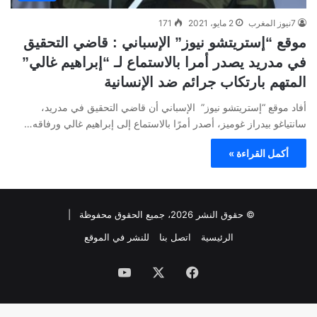
7نيوز المغرب
2 مايو، 2021
171
موقع “إستريتشو نيوز” الإسباني : قاضي التحقيق
في مدريد يصدر أمرا بالاستماع لـ “إبراهيم غالي”
المتهم بارتكاب جرائم ضد الإنسانية
أفاد موقع “إستريتشو نيوز” الإسباني أن قاضي التحقيق في مدريد،
سانتياغو بيدراز غوميز، أصدر أمرًا بالاستماع إلى إبراهيم غالي ورفاقه…
أكمل القراءة »
© حقوق النشر 2026، جميع الحقوق محفوظة |
الرئيسية
اتصل بنا
للنشر في الموقع
فيسبوك
‫X
‫YouTube