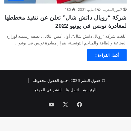
7نيوز المغرب
6 مايو، 2021
180
شركة “رويال داتش شال” تعلن عن تنفيذ مخططها
لمغادرة تونس في يونيو 2022
أبلغت شركة “رويال داتش شال”، أول أمس الثلاثاء، بصفة رسمية لوزارة
الصناعة والطاقة والمناجم التونسية، بقرار مغادرة تونس في يونيو…
أكمل القراءة »
© حقوق النشر 2026، جميع الحقوق محفوظة |
الرئيسية
اتصل بنا
للنشر في الموقع
فيسبوك
‫X
‫YouTube