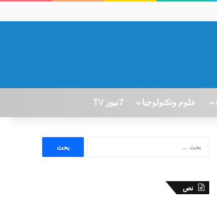
علوم وتكنولوجيا
7نيوز TV
ا
ل
ب
ح
ث
نص
ع
ن
: