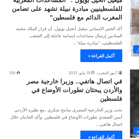
ميغيل انخيل بويول : “المساعدات المغربية
للفلسطينيين مبادرة نبيلة تشهد على تضامن
المغرب الدائم مع فلسطين”
أكد الخبير الإسباني ميغيل أنخيل بويول، أن قرار الملك محمد
السادس إرسال مساعدات إنسانية عاجلة إلى الشعب
الفلسطيني، “مبادرة نبيلة”…
ر
أكمل القراءة »
7نيوز المغرب
15 مايو، 2021
150
في اتصال هاتفي.. وزيرا خارجية مصر
والأردن يبحثان تطورات الأوضاع في
فلسطين
بحث وزير الخارجية المصري سامح شكري ،مع نظيره الأردني
أيمن الصفدي تطورات الأوضاع في فلسطين. وأكد الجانبان خلال
اتصال هاتفي…
م
أكمل القراءة »