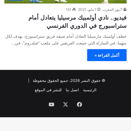
7نيوز المغرب
1 مايو، 2021
151
فيديو.. نادي أولمبيك مرسيليا يتعادل أمام
ستراسبورج في الدوري الفرنسي
خطف أولمبيك مارسيليا التعادل أمام ضيفه فريق ستراسبورج، بهدف لكل
منهما، في المباراة التي جمعت الفريقين على ملعب “فيلدروم”، في…
أكمل القراءة »
© حقوق النشر 2026، جميع الحقوق محفوظة |
الرئيسية
اتصل بنا
للنشر في الموقع
فيسبوك
‫X
‫YouTube