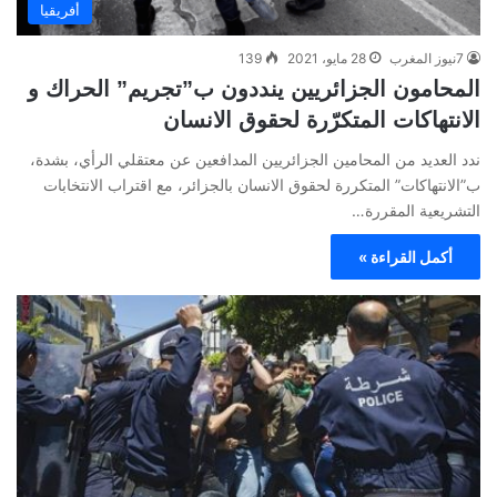
أفريقيا
7نيوز المغرب
28 مايو، 2021
139
المحامون الجزائريين ينددون ب”تجريم” الحراك و
الانتهاكات المتكرّرة لحقوق الانسان
ندد العديد من المحامين الجزائريين المدافعين عن معتقلي الرأي، بشدة،
ب”الانتهاكات” المتكررة لحقوق الانسان بالجزائر، مع اقتراب الانتخابات
التشريعية المقررة…
أكمل القراءة »