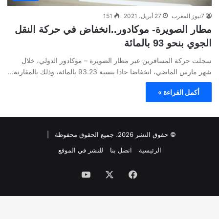
7نيوز المغرب
27 أبريل، 2021
151
مطار الصويرة- موكادور..انخفاض في حركة النقل
الجوي بنحو 93 بالمائة
سجلت حركة المسافرين عبر مطار الصويرة – موكادور الدولي، خلال
شهر مارس الماضي، انخفاضا حادا بنسبة 93.23 بالمائة، وذلك بالمقارنة…
أكمل القراءة »
© حقوق النشر 2026، جميع الحقوق محفوظة |
الرئيسية
اتصل بنا
للنشر في الموقع
فيسبوك
‫X
‫YouTube