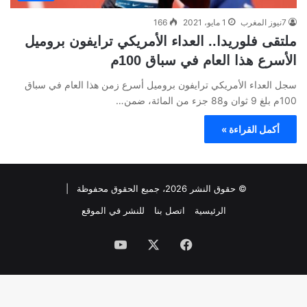
7نيوز المغرب
1 مايو، 2021
166
ملتقى فلوريدا.. العداء الأمريكي ترايفون بروميل
الأسرع هذا العام في سباق 100م
سجل العداء الأمريكي ترايفون بروميل أسرع زمن هذا العام في سباق
100م بلغ 9 ثوان و88 جزء من المائة، ضمن…
أكمل القراءة »
© حقوق النشر 2026، جميع الحقوق محفوظة |
الرئيسية
اتصل بنا
للنشر في الموقع
فيسبوك
‫X
‫YouTube