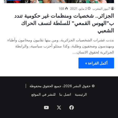
7نيوز المغرب
2 مايو، 2021
168
الجزائر.. شخصيات ومنظمات غير حكومية تندد
ب”الهوس القمعي” للسلطة لنسف الحراك
الشعبي
نددت عشرات الشخصيات الجزائرية، ومن بينها نقابيون ومحامون وأطباء
ومهندسون وصحفيون وطلبة، وكذا ممثلو أحزب سياسية، والرابطة
الجزائرية لحقوق الانسان،…
أكمل القراءة »
© حقوق النشر 2026، جميع الحقوق محفوظة |
الرئيسية
اتصل بنا
للنشر في الموقع
فيسبوك
‫X
‫YouTube