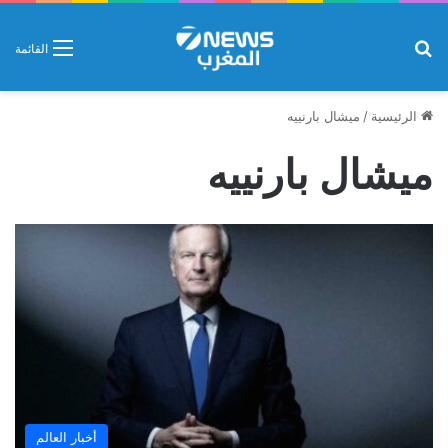
بحث عن
القائمة
الرئيسية
/
ميشال بارنييه
ميشال بارنييه
أخبار العالم