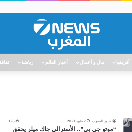
أفريقيا
مال و أعمال
أخبار العالم
رياضة
ثقافة
7نيوز المغرب
2 مايو، 2021
128
“موتو جي بي”.. الأسترالي جاك ميلر يحقق