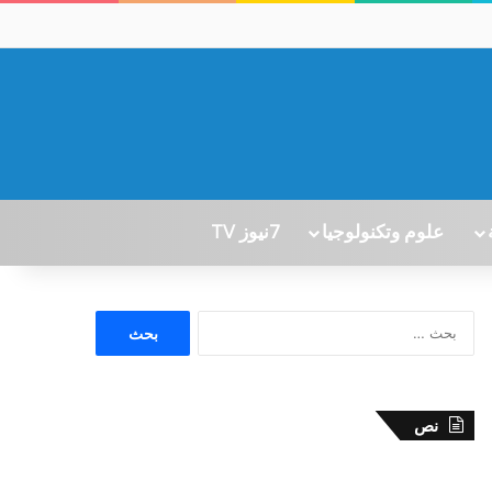
علوم وتكنولوجيا
7نيوز TV
ا
ل
ب
ح
ث
نص
ع
ن
: