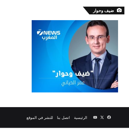
ضيف وحوار
‫X
فيسبوك
‫YouTube
الرئيسية
اتصل بنا
للنشر في الموقع