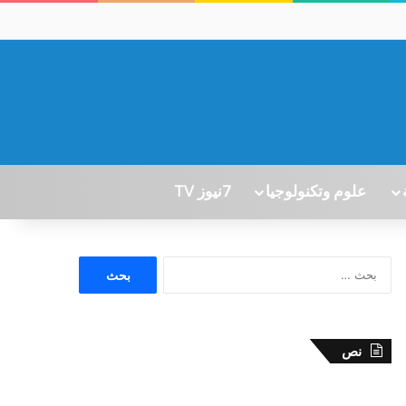
علوم وتكنولوجيا
7نيوز TV
ا
ل
ب
ح
ث
نص
ع
ن
: