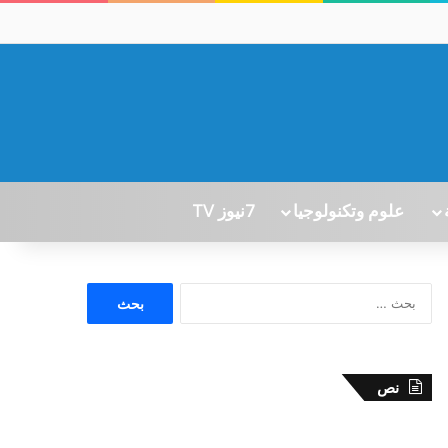
علوم وتكنولوجيا
7نيوز TV
ا
ل
ب
ح
ث
نص
ع
ن
: