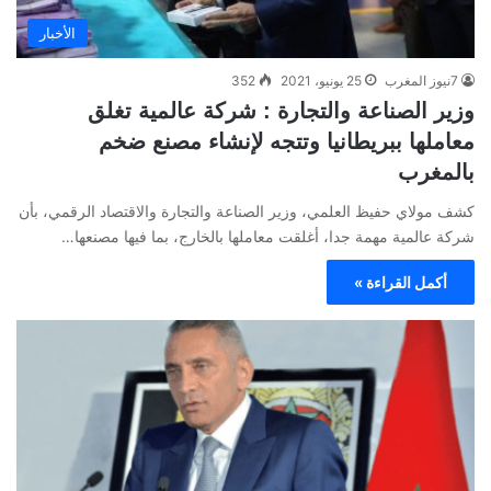
الأخبار
7نيوز المغرب
25 يونيو، 2021
352
وزير الصناعة والتجارة : شركة عالمية تغلق
معاملها ببريطانيا وتتجه لإنشاء مصنع ضخم
بالمغرب
كشف مولاي حفيظ العلمي، وزير الصناعة والتجارة والاقتصاد الرقمي، بأن
شركة عالمية مهمة جدا، أغلقت معاملها بالخارج، بما فيها مصنعها…
أكمل القراءة »