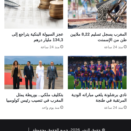
المغرب يسجل تسليم 8,22 ملايين
عجز السيولة البنكية يتراجع إلى
طن من الإسمنت
134,3 مليار درهم
منذ 24 ساعة
منذ 24 ساعة
نادي برشلونة يلغي مباراته الودية
بتكليف ملكي.. بوريطة يمثل
المرتقبة في طنجة
المغرب في تنصيب رئيس كولومبيا
منذ 24 ساعة
منذ يوم واحد
© حقوق النشر 2026، جميع الحقوق محفوظة |