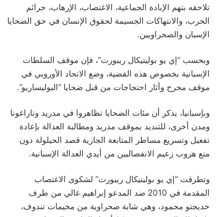
تلاحقه بتهم الإبادة الجماعية، الاغتصاب، الإرهاب، جرائم
الحرب، والانتهاكات الجسيمة لحقوق الإنسان في حق الضحايا
الإسبان والصحراويين.
وبحسب “إي يو بوليتيكال ريبورت”، فإن موقف السلطات
الإسبانية بخصوص هذه القضية، وضع الاتحاد الأوروبي في
موقف محرج وأثار احتجاجات من قبل ضحايا “البوليساريو”.
وبإسبانيا، يذكر أن مئات الضحايا تظاهروا في مدريد وتاراغونا
ومدن أخرى، للتنديد بموقف مدريد ومطالبة العدالة بإعادة
تفعيل وتسريع مساطر المتابعة الجارية قصد الحيلولة دون
منع هروب زعيم الانفصاليين من أيدي العدالة الإسبانية.
وتطرقت “إي يو بوليتيكال ريبورت” لشكوى الاغتصاب
المقدمة في 2010 ضد المدعو إبراهيم غالي من طرف
خديجتو محمود، وهي شابة صحراوية من مخيمات تندوف،