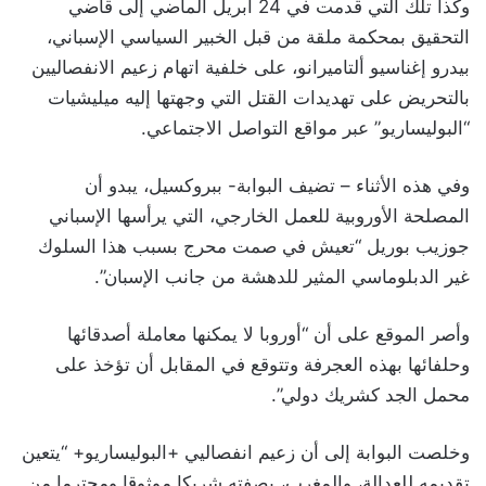
وكذا تلك التي قدمت في 24 أبريل الماضي إلى قاضي
التحقيق بمحكمة ملقة من قبل الخبير السياسي الإسباني،
بيدرو إغناسيو ألتاميرانو، على خلفية اتهام زعيم الانفصاليين
بالتحريض على تهديدات القتل التي وجهتها إليه ميليشيات
“البوليساريو” عبر مواقع التواصل الاجتماعي.
وفي هذه الأثناء – تضيف البوابة- ببروكسيل، يبدو أن
المصلحة الأوروبية للعمل الخارجي، التي يرأسها الإسباني
جوزيب بوريل “تعيش في صمت محرج بسبب هذا السلوك
غير الدبلوماسي المثير للدهشة من جانب الإسبان”.
وأصر الموقع على أن “أوروبا لا يمكنها معاملة أصدقائها
وحلفائها بهذه العجرفة وتتوقع في المقابل أن تؤخذ على
محمل الجد كشريك دولي”.
وخلصت البوابة إلى أن زعيم انفصاليي +البوليساريو+ “يتعين
تقديمه للعدالة، والمغرب، بصفته شريكا موثوقا ومحترما من