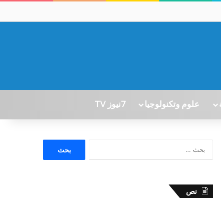
علوم وتكنولوجيا
7نيوز TV
ا
ل
ب
ح
ث
نص
ع
ن
: