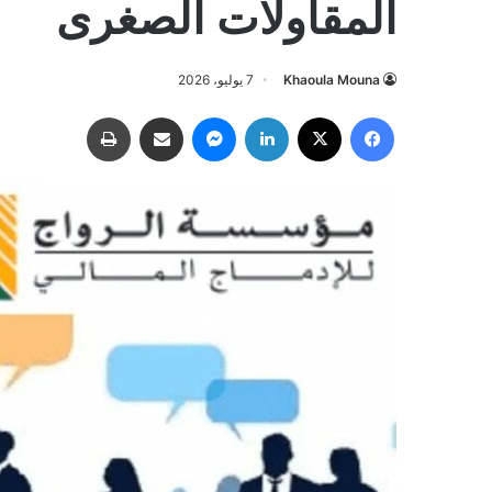
المقاولات الصغرى
Khaoula Mouna
7 يوليو، 2026
فيسبوك
‫X
لينكدإن
ماسنجر
مشاركة عبر البريد
طباعة