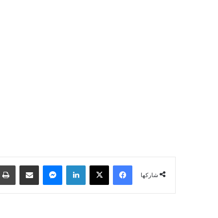
فيسبوك
‫X
لينكدإن
ماسنجر
مشاركة عبر البريد
شاركها