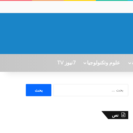
علوم وتكنولوجيا
7نيوز TV
ا
ل
ب
ح
ث
نص
ع
ن
: