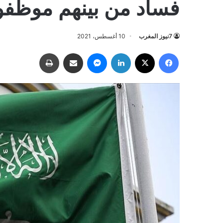
فساد من بينهم موظفون في 1
7نيوز المغرب
10 أغسطس، 2021
فيسبوك
‫X
لينكدإن
ماسنجر
مشاركة عبر البريد
طباعة