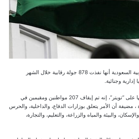
أعلنت هيئة الرقابة ومكافحة الفساد في المملكة العربية السعودية أنها نفذت 878 جولة رقابية خلال الشهر
وأوضحت الهيئة السعودية، في بيان نشرته عبر حسابها على “تويتر”، إنه تم إيقاف 207 مواطنين ومقيمين في
ية وجنائية، من بينهم موظفون في 11 وزارة ، مضيفة أن الأمر يتعلق بوزارات الدفاع، والداخلية، والحرس
إسكان، والبيئة والمياه والزراعة، والتعليم، والتجارة،