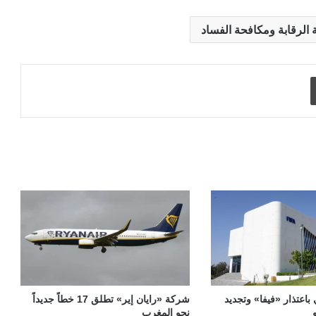
 الرقابة ومكافحة الفساد
طباعة
 باعتذار «فيفا» وتجديد
شركة «رايان إير» تطلق 17 خطاً جديداً
نحو المغرب