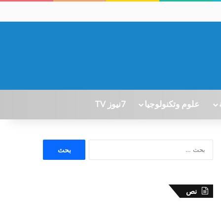
علوم وتكنولوجيا
7نيوز TV
ا
ل
ب
ح
ث
نص
ع
ن
: