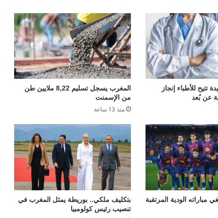
 تتيح للأطباء إنجاز
المغرب يسجل تسليم 8,22 ملايين طن
ة عن بُعد
من الإسمنت
منذ 13 ساعة
ي مباراته الودية المرتقبة
بتكليف ملكي.. بوريطة يمثل المغرب في
تنصيب رئيس كولومبيا