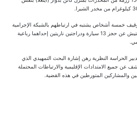
كيلومترا عن مدينة الناظور، حيث أسفرت عن حجز 150 رزمة من المخدرات بمنزل كائن بدوار (أينعلا) بنفس
قيف خمسة أشخاص يشتبه في ارتباطهم بالشبكة الإجرامية
المتورطة في هذه العملية، بينما أسفرت عمليات التفتيش عن حجز 13 سيارة ودراجتين ناريتين إحداهما رباعية
مي.
دبير الحراسة النظرية رهن إشارة البحث التمهيدي الذي
ف عن جميع الامتدادات الإقليمية والارتباطات المحتملة
ين والمشاركين المتورطين في هذه القضية.