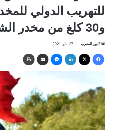
للتهريب الدولي للمخ
و30 كلغ من مخدر الشيرا بمدينة الناظور
7نيوز المغرب
27 مايو، 2021
فيسبوك
‫X
لينكدإن
ماسنجر
مشاركة عبر البريد
طباعة