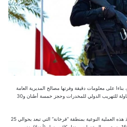
بناءا على معلومات دقيقة وفرتها مصالح المديرية العامة
لمراقبة التراب الوطني، أمس الأربعاء، من إحباط محاولة للتهريب الدولي للمخدرات وحجز خمسة أطنان و30
وأوضح بلاغ للمديرة العامة للأمن الوطني، أنه تم تنفيذ هذه العملية النوعية بمنطقة “فرخانة” التي تبعد بحوالي 25