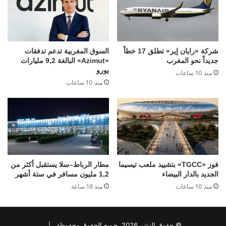
شركة «رايان إير» تطلق 17 خطاً
السوق المغربية تدعم تدفقات
جديداً نحو المغرب
«Azimut» البالغة 9,2 مليارات
يورو
منذ 10 ساعات
منذ 10 ساعات
فوز «TGCC» بتشييد ملعب تيسيما
مطار الرباط–سلا يستقبل أكثر من
الجديد بالدار البيضاء
1,2 مليون مسافر في ستة أشهر
منذ 10 ساعات
منذ 16 ساعة
© حقوق النشر 2026، جميع الحقوق محفوظة |