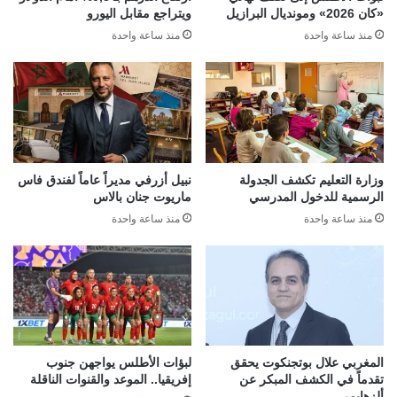
«كان 2026» ومونديال البرازيل
ويتراجع مقابل اليورو
منذ ساعة واحدة
منذ ساعة واحدة
وزارة التعليم تكشف الجدولة
نبيل أزرفي مديراً عاماً لفندق فاس
الرسمية للدخول المدرسي
ماريوت جنان بالاس
منذ ساعة واحدة
منذ ساعة واحدة
المغربي علال بوتجنكوت يحقق
لبؤات الأطلس يواجهن جنوب
تقدماً في الكشف المبكر عن
إفريقيا.. الموعد والقنوات الناقلة
ألزهايمر