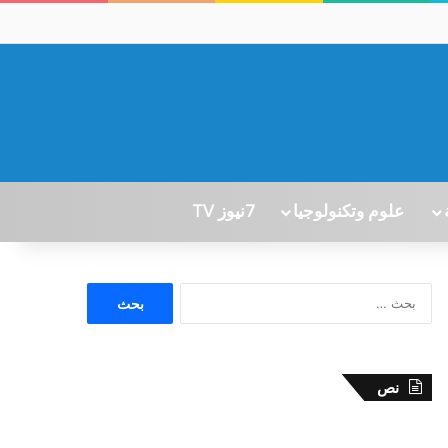
علوم وتكنولوجيا
7نيوز TV
ا
ل
ب
ح
ث
نص
ع
ن
: