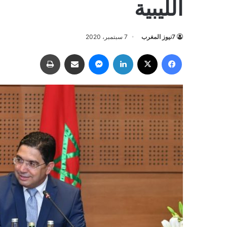
الليبية
7نيوز المغرب
7 سبتمبر، 2020
فيسبوك
‫X
لينكدإن
ماسنجر
مشاركة عبر البريد
طباعة