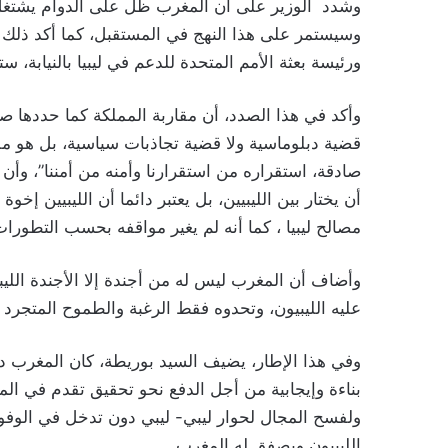
وشدد الوزير على أن المغرب ظل على الدوام يشتغل 
وسيستمر على هذا النهج في المستقبل، كما أكد ذلك خلا
ورئيسة بعثة الأمم المتحدة للدعم في ليبيا بالنيابة، ست
وأكد في هذا الصدد، أن مقاربة المملكة كما حددها 
قضية دبلوماسية ولا قضية تجاذبات سياسية، بل هو م
صادقة، استقراره من استقرارنا وأمنه من أمننا”، وأن 
أن يختار بين الليبيين، بل يعتبر دائما أن الليبيين إخ
مصالح ليبيا ، كما أنه لم يغير مواقفه بحسب التطورا
وأضاف أن المغرب ليس له من أجندة إلا الأجندة الليبية،
عليه الليبيون، وتحدوه فقط الرغبة والطموح المتجرد ل
وفي هذا الإطار، يضيف السيد بوريطة، كان المغرب د
بناءة وإيجابية من أجل الدفع نحو تحقيق تقدم في ا
ولفسح المجال لحوار ليبي- ليبي دون تدخل في الوفود
الليبيون ويصفق له المغرب.