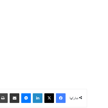
فيسبوك
‫X
لينكدإن
ماسنجر
مشاركة عبر البريد
شاركها