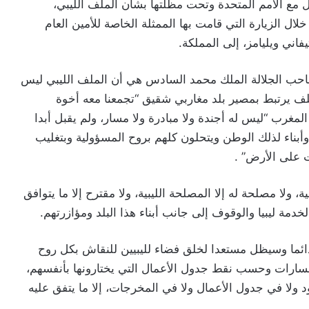
مع الأمم المتحدة وتحت مظلتها بشأن الملف الليبي،
ل الزيارة التي قامت بها الممثلة الخاصة للأمين العام
يفاني ويليامز، إلى المملكة.
صاحب الجلالة الملك محمد السادس هي أن الملف الليبي ليس
لف يرتبط بمصير بلد مغاربي شقيق “تجمعنا معه أخوة
المغرب “ليس له أجندة ولا مبادرة ولا مسار، ولم يقبل أبدا
وة وأبناء لذلك الوطن ويتحلون كلهم بروح المسؤولية وبتغليب
ت على الأرض” .
 ولا مصلحة له إلا المصلحة الليبية، ولا مقترح إلا ما يتوافق
خدمة ليبيا والوقوف إلى جانب أبناء هذا البلد ومؤازرتهم.
ائما وسيظل مستعدا لخلق فضاء لليبيين للنقاش بكل روح
لمسارات وحسب نقط جدول الأعمال التي يختارونها بأنفسهم،
 ولا في جدول الأعمال ولا في المخرجات، إلا ما يتفق عليه